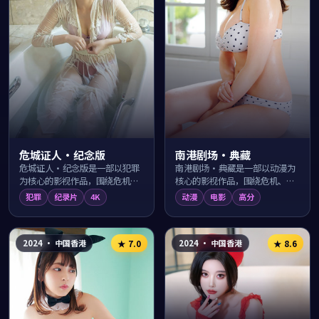
危城证人·纪念版
南港剧场·典藏
危城证人·纪念版是一部以犯罪
南港剧场·典藏是一部以动漫为
为核心的影视作品，围绕危机、
核心的影视作品，围绕危机、反
反转与人物成长展开，整体节奏
转与人物成长展开，整体节奏紧
犯罪
纪录片
4K
动漫
电影
高分
紧凑，值得推荐观看。
凑，值得推荐观看。
2024
·
中国香港
2024
·
中国香港
★
7.0
★
8.6