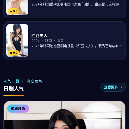
2024年韩国重磅犯罪电影《黑色车厢》。金高银与玄彬游走
于首尔江南的法律与黑暗灰色地带，导演罗弘镇以纪实笔触
★
9.3
展现...
红豆夫人
2024
·
韩国
·
喜剧
2024年韩国治愈喜剧电视剧《红豆夫人》。裴秀智与李钟硕
在汉江月夜的日常生活里上演一出出温暖笑料，导演申源浩
★
9.2
用幽...
人气日剧 · 治愈职场
查看更多 →
日剧人气
编辑精选