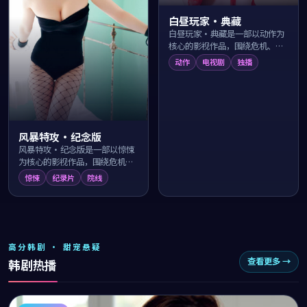
白昼玩家·典藏
白昼玩家·典藏是一部以动作为
核心的影视作品，围绕危机、反
转与人物成长展开，整体节奏紧
动作
电视剧
独播
凑，值得推荐观看。
风暴特攻·纪念版
风暴特攻·纪念版是一部以惊悚
为核心的影视作品，围绕危机、
反转与人物成长展开，整体节奏
惊悚
纪录片
院线
紧凑，值得推荐观看。
高分韩剧 · 甜宠悬疑
查看更多 →
韩剧热播