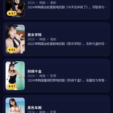
2024
·
韩国
·
喜剧
2024年韩国治愈喜剧电视剧《今天也辛苦了》。河智苑与全
智贤在梨泰院夜色的日常生活里上演一出出温暖笑料，导演
★
8.7
罗弘...
恶女学院
2023
·
韩国
·
喜剧
2023年韩国治愈喜剧电视剧《恶女学院》。玄彬与金所炫在
釜山海边的日常生活里上演一出出温暖笑料，导演朴俊和用
★
9.1
幽默...
财阀千金
2024
·
韩国
·
犯罪
2024年韩国重磅犯罪电视剧《财阀千金》。张基龙与李准基
游走于梨泰院夜色的法律与黑暗灰色地带，导演李应福以纪
★
8.7
实笔...
黑色车厢
2024
·
韩国
·
犯罪