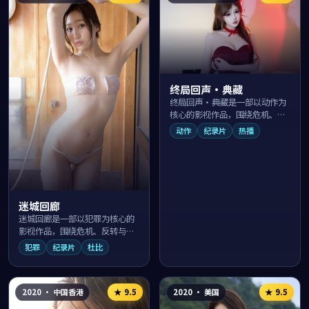
终局回声·典藏
终局回声·典藏是一部以动作为
核心的影视作品，围绕危机、反
转与人物成长展开，整体节奏紧
动作
纪录片
热播
凑，值得推荐观看。
迷城回廊
迷城回廊是一部以犯罪为核心的
影视作品，围绕危机、反转与人
物成长展开，整体节奏紧凑，值
犯罪
纪录片
杜比
得推荐观看。
2020
·
中国香港
2020
·
美国
★
9.5
★
9.5