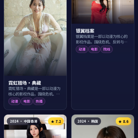
银翼档案
银翼档案是一部以动漫为核心的
影视作品，围绕危机、反转与人
物成长展开，整体节奏紧凑，值
动漫
电影
院线
得推荐观看。
霓虹猎场·典藏
霓虹猎场·典藏是一部以动漫为
核心的影视作品，围绕危机、反
转与人物成长展开，整体节奏紧
动漫
电影
热播
凑，值得推荐观看。
2024
·
中国香港
2024
·
韩国
★
7.2
★
8.6