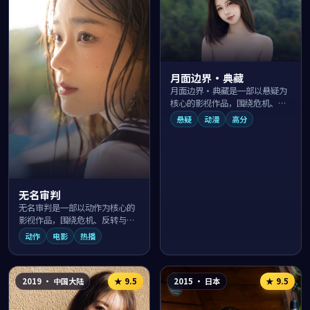
月面边界·典藏
月面边界·典藏是一部以悬疑为
核心的影视作品，围绕危机、反
转与人物成长展开，整体节奏紧
悬疑
动漫
高分
凑，值得推荐观看。
无名审判
无名审判是一部以动作为核心的
影视作品，围绕危机、反转与人
物成长展开，整体节奏紧凑，值
动作
电影
热播
得推荐观看。
2019
·
中国大陆
2015
·
日本
★
9.5
★
9.5