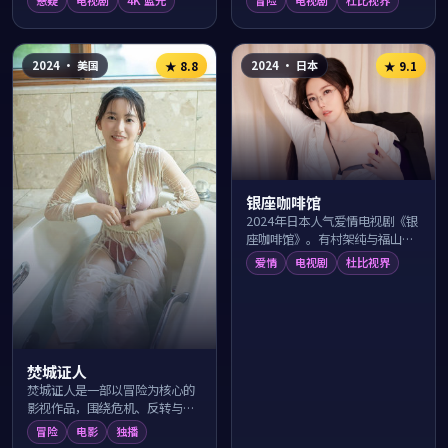
悬疑
电视剧
4K 蓝光
冒险
电视剧
杜比视界
冲绳碧海的一桩离奇事件层层抽
的旅程，导演朴俊和以辽阔取景
丝剥茧，反转...
与温情笔触描...
2024
·
美国
2024
·
日本
★
8.8
★
9.1
银座咖啡馆
2024年日本人气爱情电视剧《银
座咖啡馆》。有村架纯与福山雅
治领衔主演，由土井裕泰执导，
爱情
电视剧
杜比视界
在横浜港夜的浪漫光影中讲述两
个看似不可能...
焚城证人
焚城证人是一部以冒险为核心的
影视作品，围绕危机、反转与人
物成长展开，整体节奏紧凑，值
冒险
电影
独播
得推荐观看。