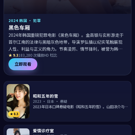
2024
韩国
·
犯罪
黑色车厢
2024年韩国重磅犯罪电影《黑色车厢》。金高银与玄彬游走于
首尔江南的法律与黑暗灰色地带，导演罗弘镇以纪实笔触展现
人性、利益与正义的角力。节奏凌厉、情节锋利，被誉为韩国
★
9.3
183,280
次播放
HD 杜比
本年度最值得追的犯罪悬疑神作。
立即观看
昭和五年的雪
2023
·
日本
·
悬疑
2023年日本口碑悬疑电影《昭和五年的雪》。山田凉介与石
原里美领衔主演，导演西谷弘围绕东京涩谷的一桩离奇事件
★
8.3
层层...
爱情诊疗室