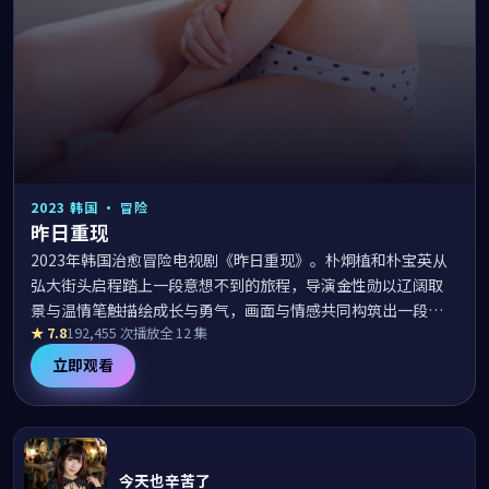
2023
韩国
·
冒险
昨日重现
2023年韩国治愈冒险电视剧《昨日重现》。朴炯植和朴宝英从
弘大街头启程踏上一段意想不到的旅程，导演金性勋以辽阔取
景与温情笔触描绘成长与勇气，画面与情感共同构筑出一段难
★
7.8
192,455
次播放
全 12 集
忘的远行故事。
立即观看
今天也辛苦了