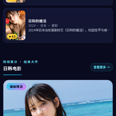
演河...
日和的婚活
2024
·
日本
·
喜剧
2024年日本治愈喜剧综艺《日和的婚活》。松田龙平与绫濑
遥在东京涩谷的日常生活里上演一出出温暖笑料，导演本广
★
8.5
克行...
院线高分 · 经典大作
查看更多 →
日韩电影
编辑精选