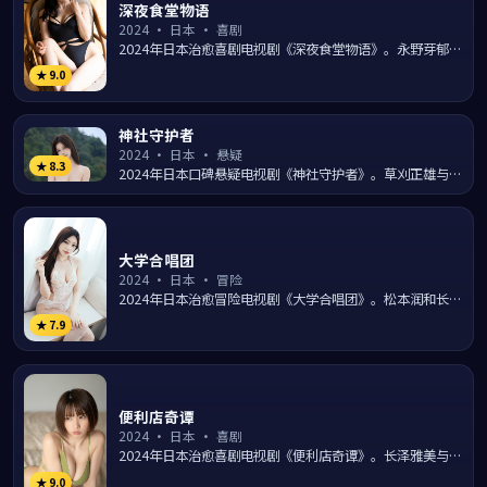
深夜食堂物语
2024
·
日本
·
喜剧
2024年日本治愈喜剧电视剧《深夜食堂物语》。永野芽郁与
广濑铃在神户港湾的日常生活里上演一出出温暖笑料，导演
★
9.0
是枝...
神社守护者
2024
·
日本
·
悬疑
★
8.3
2024年日本口碑悬疑电视剧《神社守护者》。草刈正雄与山
田凉介领衔主演，导演土井裕泰围绕神户港湾的一桩离奇事
件层...
大学合唱团
2024
·
日本
·
冒险
2024年日本治愈冒险电视剧《大学合唱团》。松本润和长泽
雅美从镰仓海岸启程踏上一段意想不到的旅程，导演中村义
★
7.9
洋以...
便利店奇谭
2024
·
日本
·
喜剧
2024年日本治愈喜剧电视剧《便利店奇谭》。长泽雅美与深
田恭子在北海道雪原的日常生活里上演一出出温暖笑料，导
★
9.0