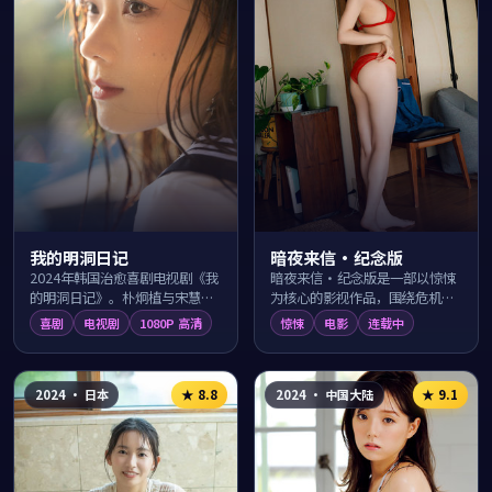
我的明洞日记
暗夜来信·纪念版
2024年韩国治愈喜剧电视剧《我
暗夜来信·纪念版是一部以惊悚
的明洞日记》。朴炯植与宋慧乔
为核心的影视作品，围绕危机、
在北村韩屋村的日常生活里上演
反转与人物成长展开，整体节奏
喜剧
电视剧
1080P 高清
惊悚
电影
连载中
一出出温暖笑料，导演崔东勋用
紧凑，值得推荐观看。
幽默细腻的镜...
2024
·
日本
2024
·
中国大陆
★
8.8
★
9.1