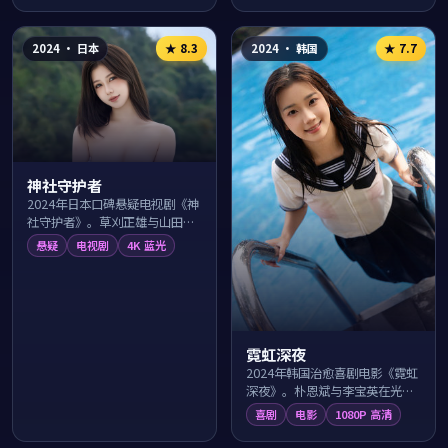
2024
·
日本
2024
·
韩国
★
8.3
★
7.7
神社守护者
2024年日本口碑悬疑电视剧《神
社守护者》。草刈正雄与山田凉
介领衔主演，导演土井裕泰围绕
悬疑
电视剧
4K 蓝光
神户港湾的一桩离奇事件层层抽
丝剥茧，反转...
霓虹深夜
2024年韩国治愈喜剧电影《霓虹
深夜》。朴恩斌与李宝英在光化
门广场的日常生活里上演一出出
喜剧
电影
1080P 高清
温暖笑料，导演申源浩用幽默细
腻的镜头语言...