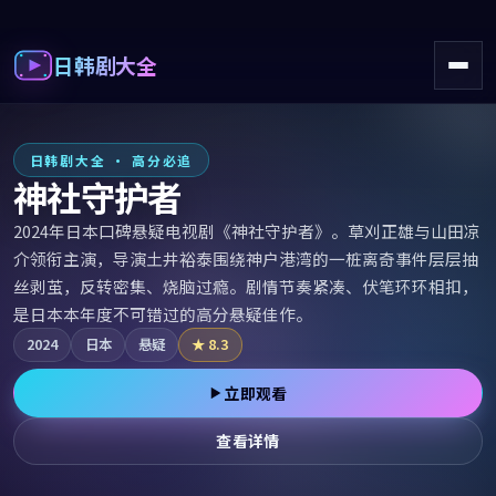
日韩剧大全
日韩电视剧大全播放在线 - 免
日韩剧大全 · 高分必追
神社守护者
2024年日本口碑悬疑电视剧《神社守护者》。草刈正雄与山田凉
介领衔主演，导演土井裕泰围绕神户港湾的一桩离奇事件层层抽
丝剥茧，反转密集、烧脑过瘾。剧情节奏紧凑、伏笔环环相扣，
是日本本年度不可错过的高分悬疑佳作。
2024
日本
悬疑
★
8.3
立即观看
查看详情