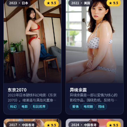
2023
·
日本
2021
·
美国
★
9.5
★
9.5
东京2070
异境余震
2023年日本硬核科幻电影《东京
异境余震是一部以爱情为核心的
2070》。绫濑遥与满岛光置身近
影视作品，围绕危机、反转与人
未来世界，面对人工智能、克隆
物成长展开，整体节奏紧凑，值
科幻
电影
杜比视界
爱情
电视剧
院线
与人类伦理的多重命题，导演中
得推荐观看。
村义洋以...
2017
·
中国香港
2024
·
中国香港
★
9.5
★
9.5