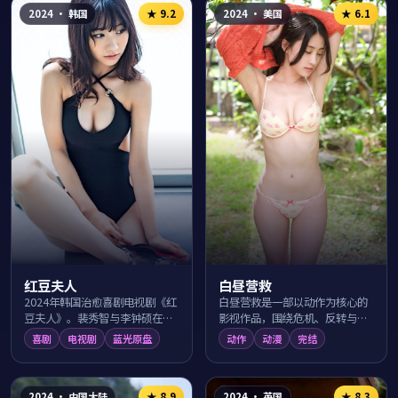
2024
·
韩国
2024
·
美国
★
9.2
★
6.1
红豆夫人
白昼营救
2024年韩国治愈喜剧电视剧《红
白昼营救是一部以动作为核心的
豆夫人》。裴秀智与李钟硕在汉
影视作品，围绕危机、反转与人
江月夜的日常生活里上演一出出
物成长展开，整体节奏紧凑，值
喜剧
电视剧
蓝光原盘
动作
动漫
完结
温暖笑料，导演申源浩用幽默细
得推荐观看。
腻的镜头语言...
2024
·
中国大陆
2024
·
英国
★
8.9
★
8.3