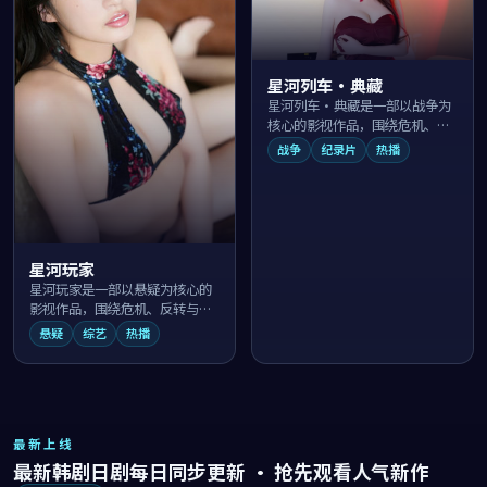
星河列车·典藏
星河列车·典藏是一部以战争为
核心的影视作品，围绕危机、反
转与人物成长展开，整体节奏紧
战争
纪录片
热播
凑，值得推荐观看。
星河玩家
星河玩家是一部以悬疑为核心的
影视作品，围绕危机、反转与人
物成长展开，整体节奏紧凑，值
悬疑
综艺
热播
得推荐观看。
最新上线
最新韩剧日剧每日同步更新 · 抢先观看人气新作