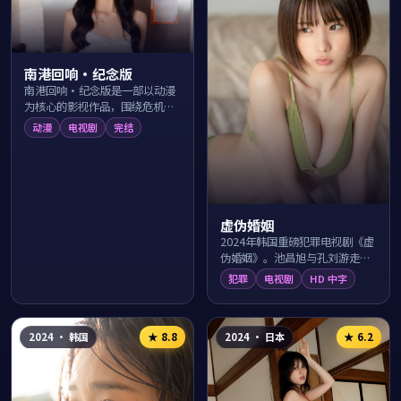
南港回响·纪念版
南港回响·纪念版是一部以动漫
为核心的影视作品，围绕危机、
反转与人物成长展开，整体节奏
动漫
电视剧
完结
紧凑，值得推荐观看。
虚伪婚姻
2024年韩国重磅犯罪电视剧《虚
伪婚姻》。池昌旭与孔刘游走于
济州海岛的法律与黑暗灰色地
犯罪
电视剧
HD 中字
带，导演李应福以纪实笔触展现
人性、利益与正...
2024
·
韩国
2024
·
日本
★
8.8
★
6.2