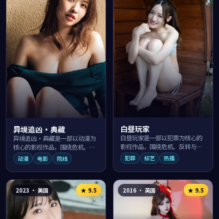
白昼玩家
异境追凶·典藏
白昼玩家是一部以犯罪为核心的
异境追凶·典藏是一部以动漫为
影视作品，围绕危机、反转与人
核心的影视作品，围绕危机、反
物成长展开，整体节奏紧凑，值
转与人物成长展开，整体节奏紧
犯罪
综艺
热播
动漫
电影
院线
得推荐观看。
凑，值得推荐观看。
2023
·
美国
2016
·
英国
★
9.5
★
9.5