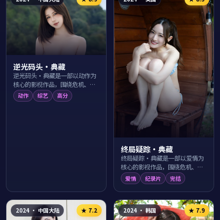
逆光码头·典藏
逆光码头·典藏是一部以动作为
核心的影视作品，围绕危机、反
转与人物成长展开，整体节奏紧
动作
综艺
高分
凑，值得推荐观看。
终局疑踪·典藏
终局疑踪·典藏是一部以爱情为
核心的影视作品，围绕危机、反
转与人物成长展开，整体节奏紧
爱情
纪录片
完结
凑，值得推荐观看。
2024
·
中国大陆
2024
·
韩国
★
7.2
★
7.9