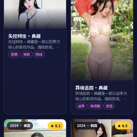
失控特攻·典藏
失控特攻·典藏是一部以犯罪为
核心的影视作品，围绕危机、反
转与人物成长展开，整体节奏紧
犯罪
电影
院线
凑，值得推荐观看。
异境追踪·典藏
异境追踪·典藏是一部以战争为
核心的影视作品，围绕危机、反
转与人物成长展开，整体节奏紧
战争
电视剧
完结
凑，值得推荐观看。
2024
·
美国
2024
·
韩国
★
6.1
★
6.5