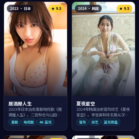
2023
·
日本
2024
·
韩国
★
9.5
★
9.5
居酒屋人生
夏夜星空
2023年日本治愈喜剧电视剧《居
2024年韩国治愈冒险综艺《夏夜
酒屋人生》。二宫和也与山田凉
星空》。李宝英和徐玄振从汉江
介在札幌街头的日常生活里上演
月夜启程踏上一段意想不到的旅
喜剧
电视剧
4K 蓝光
冒险
综艺
蓝光原盘
一出出温暖笑料，导演山田洋次
程，导演黄东赫以辽阔取景与温
用幽默细腻的...
情笔触描绘成...