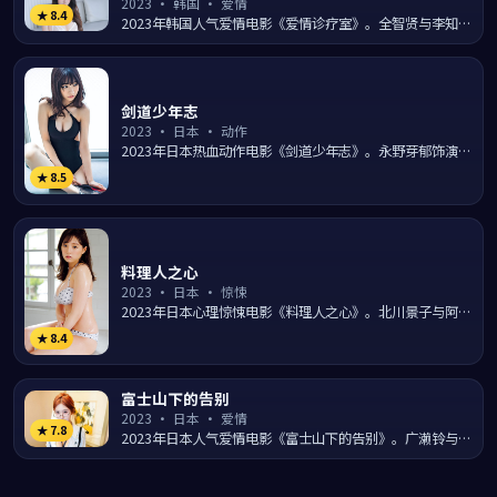
2023
·
韩国
·
爱情
★
8.4
2023年韩国人气爱情电影《爱情诊疗室》。全智贤与李知恩
领衔主演，由罗弘镇执导，在汉江月夜的浪漫光影中讲述两
个看...
剑道少年志
2023
·
日本
·
动作
2023年日本热血动作电影《剑道少年志》。永野芽郁饰演身
手不凡的主角，与松田龙平并肩对抗黑暗势力。导演河瀨直
★
8.5
美以...
料理人之心
2023
·
日本
·
惊悚
2023年日本心理惊悚电影《料理人之心》。北川景子与阿部
宽陷入一段扑朔迷离的离奇事件，导演是枝裕和通过氛围营
★
8.4
造与...
富士山下的告别
2023
·
日本
·
爱情
★
7.8
2023年日本人气爱情电影《富士山下的告别》。广濑铃与小
栗旬领衔主演，由是枝裕和执导，在横浜港夜的浪漫光影中
讲述...