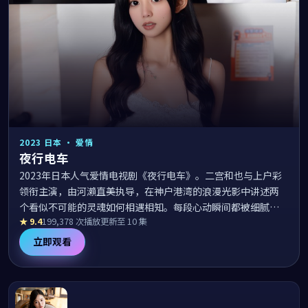
2023
日本
·
爱情
夜行电车
2023年日本人气爱情电视剧《夜行电车》。二宫和也与上户彩
领衔主演，由河瀨直美执导，在神户港湾的浪漫光影中讲述两
个看似不可能的灵魂如何相遇相知。每段心动瞬间都被细腻打
★
9.4
199,378
次播放
更新至 10 集
磨，配乐唯美、台词走心，是日韩电视剧大全播放在线榜单中
值得反复回味的浪漫佳作。
立即观看