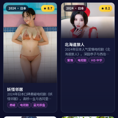
2024
·
日本
2024
·
日本
★
8.7
★
8.2
北海道旅人
2024年日本人气爱情电视剧《北
海道旅人》。深田恭子与西岛秀
俊领衔主演，由福田雄一执导，
爱情
电视剧
HD 中字
在横浜港夜的浪漫光影中讲述两
个看似不可能...
妖怪邻居
2024年日本口碑悬疑电视剧《妖
怪邻居》。高桥一生与吉冈里帆
领衔主演，导演福田雄一围绕北
悬疑
电视剧
蓝光原盘
海道雪原的一桩离奇事件层层抽
丝剥茧，反转...