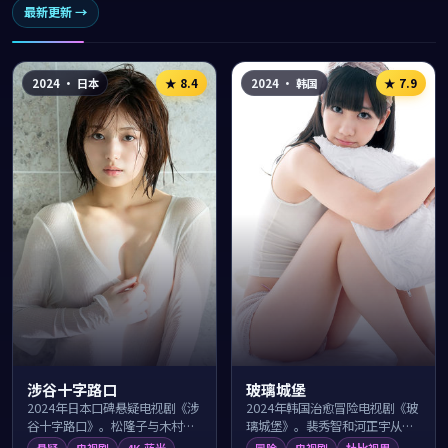
最新更新 →
2024
·
日本
2024
·
韩国
★
8.4
★
7.9
涉谷十字路口
玻璃城堡
2024年日本口碑悬疑电视剧《涉
2024年韩国治愈冒险电视剧《玻
谷十字路口》。松隆子与木村拓
璃城堡》。裴秀智和河正宇从梨
哉领衔主演，导演福田雄一围绕
泰院夜色启程踏上一段意想不到